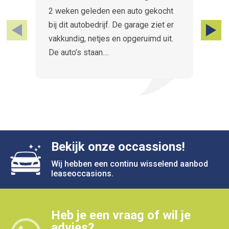
2 weken geleden een auto gekocht
Ui
bij dit autobedrijf. De garage ziet er
e
vakkundig, netjes en opgeruimd uit.
pri
De auto’s staan....
Bekijk onze occassions!
Wij hebben een continu wisselend aanbod
leaseoccasions.
Heb je een vraag of wil je
advies?