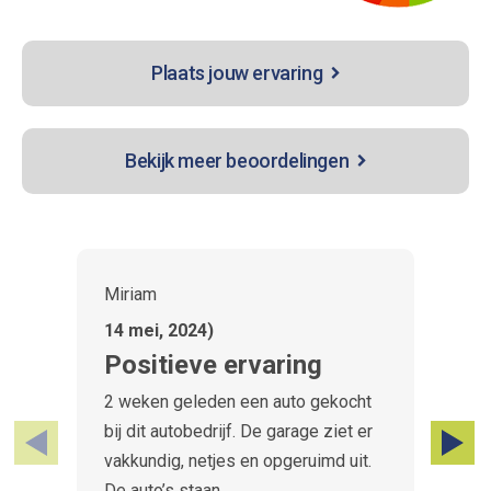
Plaats jouw ervaring
Bekijk meer beoordelingen
Miriam
R
14 mei, 2024)
8
Positieve ervaring
T
2 weken geleden een auto gekocht
Ui
bij dit autobedrijf. De garage ziet er
e
vakkundig, netjes en opgeruimd uit.
pri
De auto’s staan....